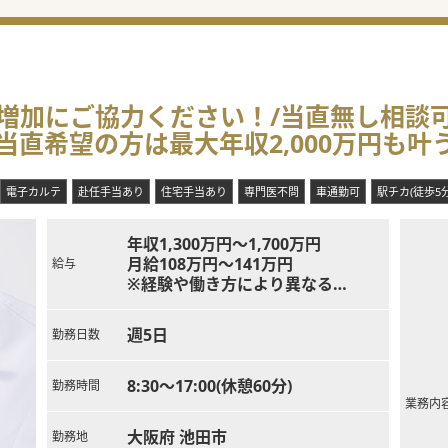
数増加にご協力ください！/当直無し相談
/当直希望の方は最大年収2,000万円も叶
電子カルテ
赴任手当あり
住宅手当あり
専門医不問
車通勤可
駅チカ(徒歩5
年収1,300万円～1,700万円
月給108万円～141万円
給与
※経験や働き方により異なる
※当直代は別途支給支給
週5日
勤務日数
8:30～17:00(休憩60分)
勤務時間
業務内
大阪府 池田市
勤務地