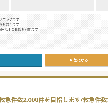
リニックです
盤も盤石です
0万円以上の相談も可能です
業支援、運営支援を手掛ける法人よりお預かりした求人です。豊富なノ
転資金等の支援を受けられ、費用面における先生の責任が発生しない契
気になる
ますが、運転資金の融資や設備投資、採用やレセプト等の事務手続き等
というような先生もお問い合わせください。
が軽く、バイタリティ溢れるリーダータイプのキャラクターです。代表
も気軽にお問い合わせください。
救急件数2,000件を目指します/救急件
たい」、「バリバリ働いて稼ぎたい」、「ワークライフバランスを充実