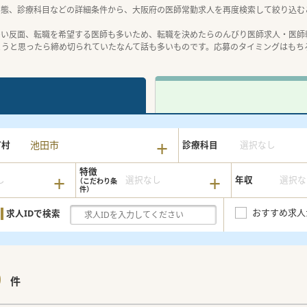
形態、診療科目などの詳細条件から、大阪府の医師常勤求人を再度検索して絞り込む
多い反面、転職を希望する医師も多いため、転職を決めたらのんびり医師求人・医師
ようと思ったら締め切られていたなんて話も多いものです。応募のタイミングはもち
池田市
町村
診療科目
選択なし
特徴
し
選択なし
年収
選択な
おすすめ求人
求人IDで検索
0
件