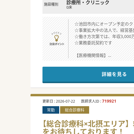
診療所・クリニック
施設種別
0床
☆池田市内にオープン予定のク
☆事業拡大中の法人で、経営基
☆働き方次第では、年収3,00
☆業務委託契約です
【医療機関情報】
■医療モールの開発・運営や開
です。
詳細を見る
■自己負担無しで開業資金や運
す。
■開設者としてご勤務いただき
「リスクを抑えて開業したい」
719921
更新日 :
2026-07-22
医師求人ID :
【職場環境と雰囲気】
常勤
総合診療科
■法人の代表者はフットワーク
話を聞いてみたい」という先生
【総合診療科×北摂エリア】
■「新たなチャレンジをしてみ
をお待ちしております！
聞かせください。