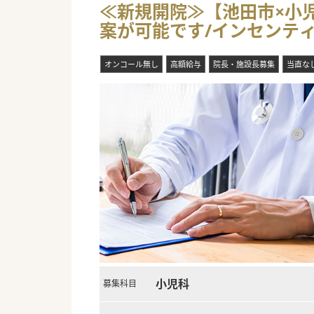
≪新規開院≫【池田市×小児
■「新たなチャレンジをしてみ
案が可能です/インセンテ
聞かせください。
■人々の暮らしの中に医療モー
物にも便利な立地です。マイカ
オンコール無し
高額給与
院長・施設長募集
当直な
【やりがい】
■人事業務や労務管理、経理や
■先生1人ひとりに合わせ、オ
ずはお問い合わせください。（
■院内レイアウトや導入設備、
られます。
#業務委託案件
小児科
募集科目