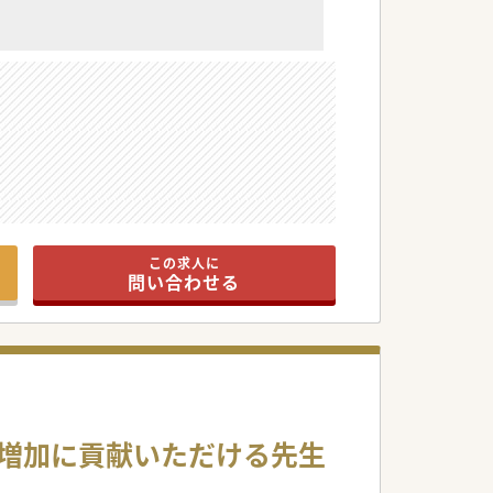
ウハウから、先生のご意向に沿った提案が可能
この求人に
約を取り交わしできる点が最大の特徴の1つで
問い合わせる
、諸々のサポートも法人側が行いますので、
者も積極的に面談に同席されますので、「一度
数増加に貢献いただける先生
させたい」等、先生が実現させたい働き方をお