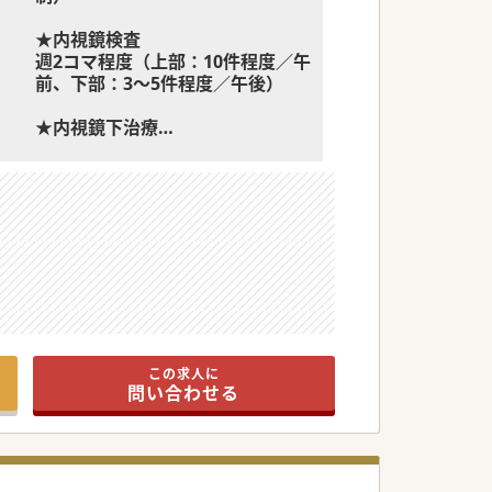
★内視鏡検査
週2コマ程度（上部：10件程度／午
前、下部：3～5件程度／午後）
★内視鏡下治療
ERCPをお願いします。
★救急
救急外来数：平均150件/月
。
この求人に
問い合わせる