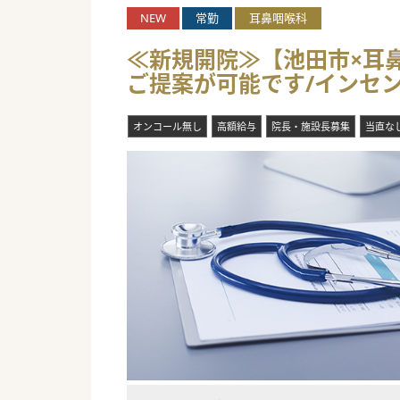
NEW
常勤
耳鼻咽喉科
≪新規開院≫【池田市×耳鼻
ご提案が可能です/インセ
オンコール無し
高額給与
院長・施設長募集
当直な