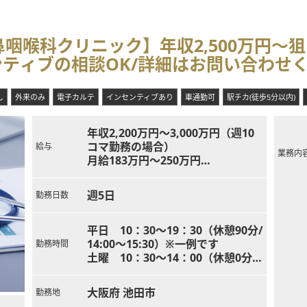
咽喉科クリニック】年収2,500万円～
ンティブの相談OK/詳細はお問い合わせ
し
外来のみ
電子カルテ
インセンティブあり
車通勤可
駅チカ(徒歩5分以内)
年収2,200万円～3,000万円（週10
コマ勤務の場合）
給与
業務内
月給183万円～250万円
※ご経験やお人柄、働き方等により
決定
週5日
勤務日数
※売上に応じたインセンティブによ
り変動
平日 10：30～19：30（休憩90分/
14:00～15:30）※一例です
勤務時間
土曜 10：30～14：00（休憩0分）
※一例です
大阪府 池田市
勤務地