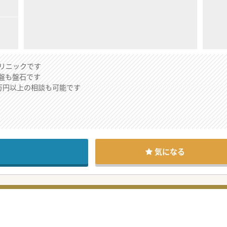
リニックです
盤も盤石です
0万円以上の相談も可能です
業支援、運営支援を手掛ける法人よりお預かりした求人です。豊富なノ
転資金等の支援を受けられ、費用面における先生の責任が発生しない契
気になる
ますが、運転資金の融資や設備投資、採用やレセプト等の事務手続き等
というような先生もお問い合わせください。
が軽く、バイタリティ溢れるリーダータイプのキャラクターです。代表
も気軽にお問い合わせください。