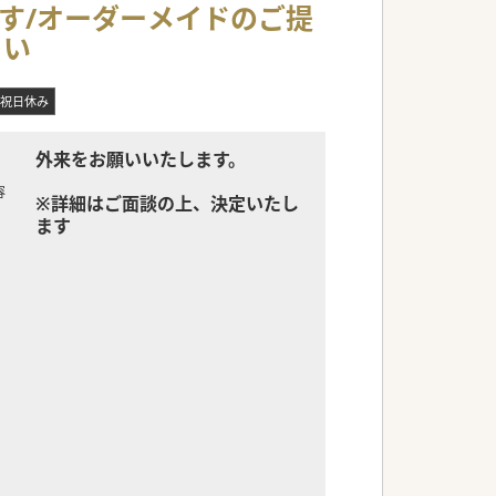
ます/オーダーメイドのご提
させたい」等、先生が実現させたい働き方をお
さい
施設もございますので、昼食や勤務後のお買い
祝日休み
外来をお願いいたします。
していただける仕組みがございます。
生が実現させたい働き方や叶えたい条件等、ま
容
※詳細はご面談の上、決定いたし
ます
意見を適宜ヒアリングしながら開院準備を進め