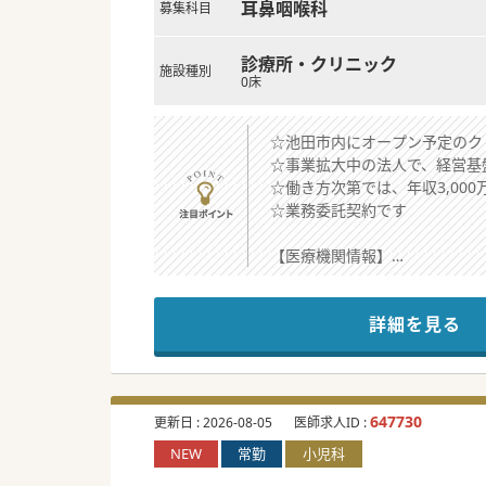
耳鼻咽喉科
募集科目
診療所・クリニック
施設種別
0床
☆池田市内にオープン予定のク
☆事業拡大中の法人で、経営基
☆働き方次第では、年収3,00
☆業務委託契約です
【医療機関情報】
■医療モールの開発・運営や開
です。
詳細を見る
■自己負担無しで開業資金や運
す。
■開設者としてご勤務いただき
「リスクを抑えて開業したい」
647730
更新日 :
2026-08-05
医師求人ID :
【職場環境と雰囲気】
NEW
常勤
小児科
■法人の代表者はフットワーク
話を聞いてみたい」という先生