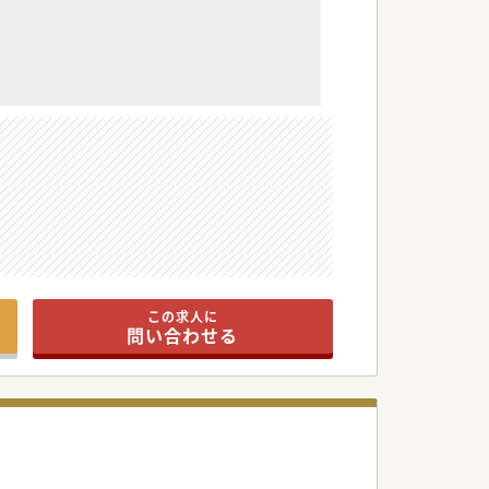
ウハウから、先生のご意向に沿った提案が可能
この求人に
約を取り交わしできる点が最大の特徴の1つで
問い合わせる
、諸々のサポートも法人側が行いますので、
者も積極的に面談に同席されますので、「一度