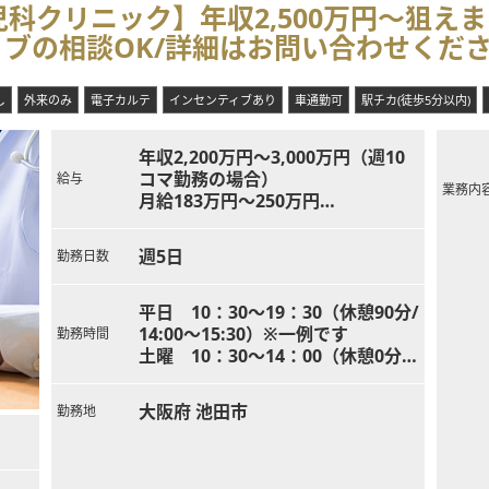
科クリニック】年収2,500万円～狙え
たい」、「バリバリ働いて稼ぎたい」、「ワークライフバランスを充実
ィブの相談OK/詳細はお問い合わせくだ
ルを設計することをコンセプトにされており、近隣にはスーパーや商業
ー通勤も可能です。
し
外来のみ
電子カルテ
インセンティブあり
車通勤可
駅チカ(徒歩5分以内)
年収2,200万円～3,000万円（週10
総務、プロモーション等の業務は法人にお任せし、先生には診療に集中
コマ勤務の場合）
給与
ーダーメイドのプランを提案することを得意とされておりますので、先
業務内
月給183万円～250万円
本求人に記載されている内容はあくまでも目安の情報です）
※ご経験やお人柄、働き方等により
スタッフの手配等、先生のご意向を反映させやすい環境です。先生のご
決定
週5日
勤務日数
※売上に応じたインセンティブによ
り変動
平日 10：30～19：30（休憩90分/
14:00～15:30）※一例です
勤務時間
土曜 10：30～14：00（休憩0分）
※一例です
大阪府 池田市
勤務地