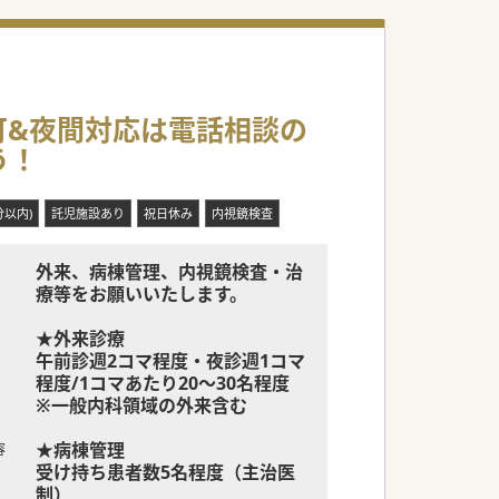
可&夜間対応は電話相談の
う！
分以内)
託児施設あり
祝日休み
内視鏡検査
外来、病棟管理、内視鏡検査・治
療等をお願いいたします。
★外来診療
午前診週2コマ程度・夜診週1コマ
程度/1コマあたり20～30名程度
※一般内科領域の外来含む
★病棟管理
容
受け持ち患者数5名程度（主治医
制）