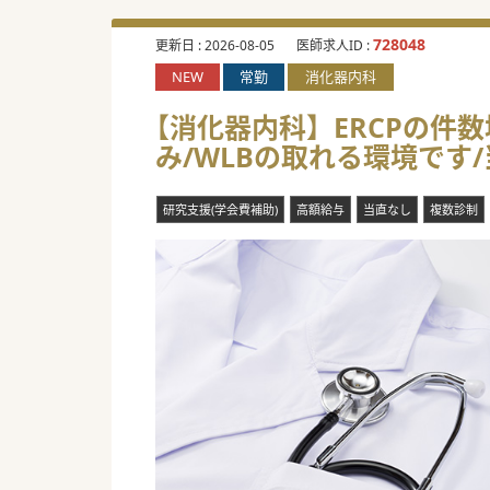
728048
更新日 :
2026-08-05
医師求人ID :
NEW
常勤
消化器内科
【消化器内科】ERCPの件
み/WLBの取れる環境です
研究支援(学会費補助)
高額給与
当直なし
複数診制