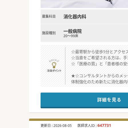
消化器内科
募集科目
一般病院
施設種別
20～99床
☆最寄駅から徒歩5分とアクセ
☆当直をご希望される方は、手
☆「医療の質」と「患者様の安
★☆コンサルタントからのメッ
体制強化のため新たに消化器内
消化器内科医の中でも、ERCP
オンコールは電話相談のみのた
詳細を見る
#秋入職可
647731
更新日 :
2026-08-05
医師求人ID :