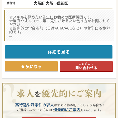
大阪府 大阪市此花区
勤務地
☆スキルを極めたい先生にお勧めの医療機関です。
☆当直やオンコール等、先生が叶えたい働き方をお聞かせく
ださい
☆国内外の学会参加（日循/AHA/ACCなど）や留学にも協力
的です。
★☆コンサルタントからのメッセージ★☆
クリニックから老健等の施設まで地域包括ケアシステムを構
築している法人です。
詳細を見る
今後がん治療にも力を入れていくなど、尚発展途上の病院で
す。
福利厚生も抜群です。
この求人に
気になる
問い合わせる