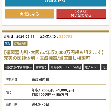
詳細を見る
☆院内保育、病児保育もございます。就学前までのお子様を
お預かりが可能です。
☆時短勤務も相談可能で週20時間勤務で社保加入も可能で
この求人に
す。
気になる
問い合わせる
#秋入職可
320792
更新日 :
2026-05-11
医師求人ID :
常勤
循環器内科
【循環器内科×大阪市/年収2,000万円超も狙えます】
充実の医師体制・医療機器/当直無し相談可
研究支援(学会費補助)
高額給与
年齢不問・ベテラン歓迎
電子カルテ
赴任手
循環器内科
募集科目
年収1,200万円～1,800万円
給与
月収100万円～150万円
週4.5～5日
勤務日数