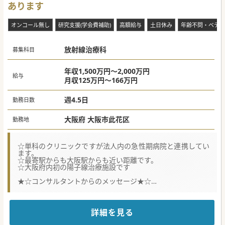
あります
オンコール無し
研究支援(学会費補助)
高額給与
土日休み
年齢不問・ベテラ
放射線治療科
募集科目
年収1,500万円～2,000万円
給与
月収125万円～166万円
週4.5日
勤務日数
大阪府 大阪市此花区
勤務地
☆単科のクリニックですが法人内の急性期病院と連携してい
ます。
☆最寄駅からも大阪駅からも近い距離です。
☆大阪府内初の陽子線治療施設です
★☆コンサルタントからのメッセージ★☆
最先端の放射線治療ができます。
放射線治療科の先生は些細なことでもお気軽にお問合せ下さ
い。
詳細を見る
#秋入職可