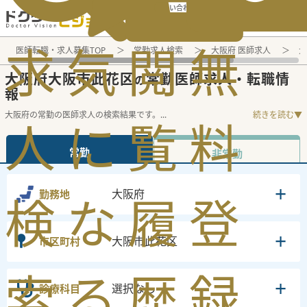
電話でのお問い合わせ：平日9:30-19:00
求
気
閲
無
医師転職・求人募集TOP
常勤求人検索
大阪府 医師求人
大
大阪府大阪市此花区
常勤医師求人・転職情
の
報
大阪府の常勤の医師求人の検索結果です。
...
続きを読む▼
人
に
覧
料
常勤
非常勤
大阪府
勤務地
検
な
履
登
大阪市此花区
市区町村
索
る
歴
録
選択なし
診療科目