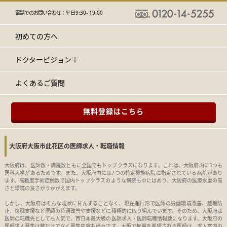
電話でのお問い合わせ：
平日9:30- 19:00
初めての方へ
ドクタービジョン＋
よくあるご質問
無料登録はこちら
大阪府大阪市此花区の医師求人・転職情報
大阪府は、医師数・病院数ともに全国でもトップクラスになります。これは、大阪府内に5つも
医科大学があるためです。また、大阪府内には7つの特定機能病院に指定されている病院があり
ます。高難度手術症例数で国内トップクラスのような病院も中にはあり、大阪府の医療水重の高
さと環境の良さがうかがえます。
しかし、大阪府はそんな現状に甘んずることなく、現在進行形で医師の労働環境改善、離職防
止、復職支援など医師の待遇改善や支援などに積極的に取り組んでいます。そのため、大阪府は
医師の転職先としても人気で、西日本最大級の医師求人・医師転職情報数になります。大阪府の
医師求人募集は数だけでなく募集内容も様々です。大阪で転職を希望される医師は、求人案内の