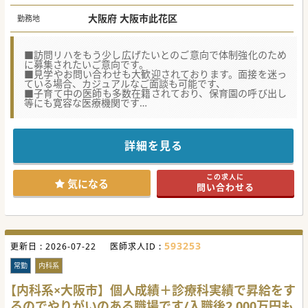
大阪府 大阪市此花区
勤務地
■訪問リハをもう少し広げたいとのご意向で体制強化のため
に募集されたいご意向です。
■見学やお問い合わせも大歓迎されております。面接を迷っ
ている場合、カジュアルなご面談も可能です、
■子育て中の医師も多数在籍されており、保育園の呼び出し
等にも寛容な医療機関です
★☆コンサルタントからのメッセージ★☆
☆クリニックから老健等の施設まで地域包括ケアシステムを
構築している法人です。
詳細を見る
☆院内保育、病児保育もございます。就学前までのお子様を
お預かりが可能です。
☆時短勤務も相談可能で週20時間勤務で社保加入も可能で
この求人に
す。
気になる
問い合わせる
#秋入職可
593253
更新日 :
2026-07-22
医師求人ID :
常勤
内科系
【内科系×大阪市】個人成績＋診療科実績で昇給をす
るのでやりがいのある職場です/入職後2,000万円も