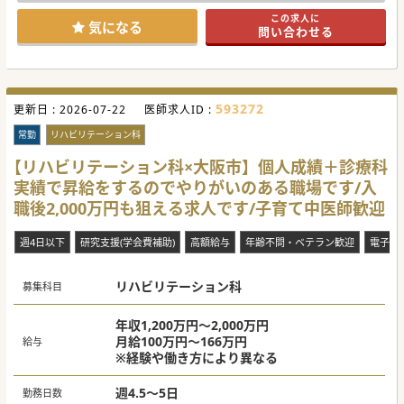
この求人に
気になる
問い合わせる
593272
更新日 :
2026-07-22
医師求人ID :
常勤
リハビリテーション科
【リハビリテーション科×大阪市】個人成績＋診療科
実績で昇給をするのでやりがいのある職場です/入
職後2,000万円も狙える求人です/子育て中医師歓迎
週4日以下
研究支援(学会費補助)
高額給与
年齢不問・ベテラン歓迎
電子カ
リハビリテーション科
募集科目
年収1,200万円～2,000万円
月給100万円～166万円
給与
※経験や働き方により異なる
週4.5～5日
勤務日数