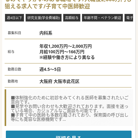
狙える求人です/子育て中医師歓迎
週4日以下
研究支援(学会費補助)
高額給与
年齢不問・ベテラン歓迎
電子カ
内科系
募集科目
年収1,200万円～2,000万円
月給100万円～166万円
給与
※経験や働き方により異なる
週4.5～5日
勤務日数
大阪府 大阪市此花区
勤務地
■体制強化のために初診をみてくれる医師を募集されたいご
意向です。
■見学やお問い合わせも大歓迎されております。面接を迷っ
ている場合、カジュアルなご面談も可能です、
■子育て中の医師も多数在籍されており、保育園の呼び出し
等にも寛容な医療機関です
★☆コンサルタントからのメッセージ★☆
☆クリニックから老健等の施設まで地域包括ケアシステムを
構築している法人です。