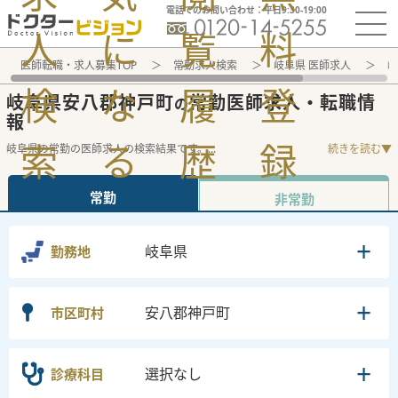
電話でのお問い合わせ：平日9:30-19:00
人
に
覧
料
医師転職・求人募集TOP
常勤求人検索
岐阜県 医師求人
岐
検
な
履
登
岐阜県安八郡神戸町
常勤医師求人・転職情
の
報
索
る
歴
録
岐阜県の常勤の医師求人の検索結果です。
...
続きを読む▼
常勤
非常勤
岐阜県
勤務地
安八郡神戸町
市区町村
選択なし
診療科目