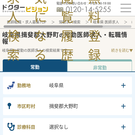
電話でのお問い合わせ：平日9:30-19:00
人
に
覧
料
医師転職・求人募集TOP
常勤求人検索
岐阜県 医師求人
岐
検
な
履
登
岐阜県揖斐郡大野町
常勤医師求人・転職情
の
報
索
る
歴
録
岐阜県の常勤の医師求人の検索結果です。
...
続きを読む▼
常勤
非常勤
岐阜県
勤務地
揖斐郡大野町
市区町村
選択なし
診療科目